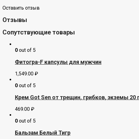
Оставить отзыв
Отзывы
Сопутствующие товары
0
out of 5
Фитогра-F капсулы для мужчин
1,549.00
₽
0
out of 5
Крем Got Sеn от трещин, грибков, экземы 20
469.00
₽
0
out of 5
Бальзам Белый Тигр