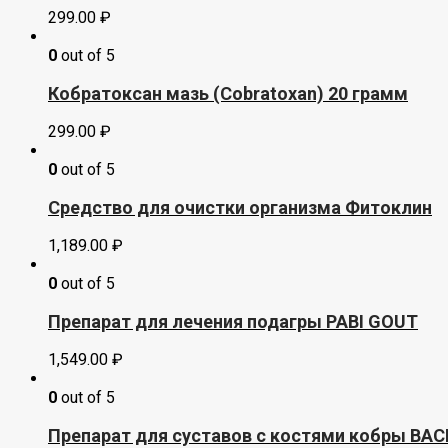
299.00
₽
0
out of 5
Кобратоксан мазь (Cobratoxan) 20 грамм
299.00
₽
0
out of 5
Средство для очистки организма Фитоклин
1,189.00
₽
0
out of 5
Препарат для лечения подагры PABI GOUT
1,549.00
₽
0
out of 5
Препарат для суставов с костями кобры BAC