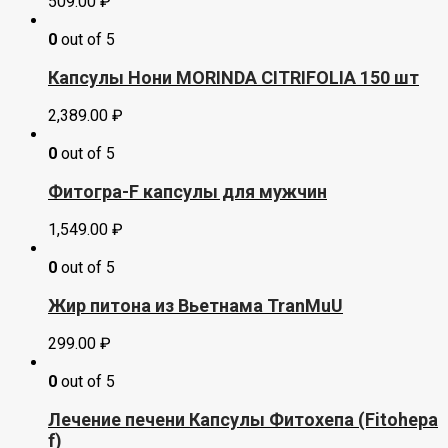
509.00
₽
0
out of 5
Капсулы Нони MORINDA CITRIFOLIA 150 шт
2,389.00
₽
0
out of 5
Фитогра-F капсулы для мужчин
1,549.00
₽
0
out of 5
Жир питона из Вьетнама TranMuU
299.00
₽
0
out of 5
Лечение печени Капсулы Фитохепа (Fitohepa
f)