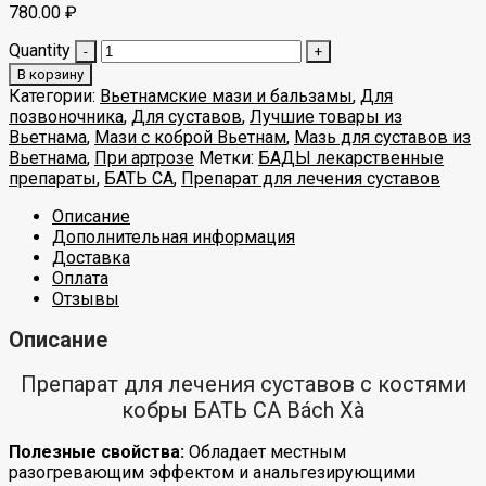
780.00
₽
Quantity
В корзину
Категории:
Вьетнамские мази и бальзамы
,
Для
позвоночника
,
Для суставов
,
Лучшие товары из
Вьетнама
,
Мази с коброй Вьетнам
,
Мазь для суставов из
Вьетнама
,
При артрозе
Метки:
БАДЫ лекарственные
препараты
,
БАТЬ СА
,
Препарат для лечения суставов
Описание
Дополнительная информация
Доставка
Оплата
Отзывы
Описание
Препарат для лечения суставов с костями
кобры БАТЬ СА Bách Xà
Полезные свойства:
Обладает местным
разогревающим эффектом и анальгезирующими