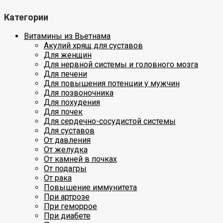
Категории
Витамины из Вьетнама
Акулий хрящ для суставов
Для женщин
Для нервной системы и головного мозга
Для печени
Для повышения потенции у мужчин
Для позвоночника
Для похудения
Для почек
Для сердечно-сосудистой системы
Для суставов
От давления
От желудка
От камней в почках
От подагры
От рака
Повышение иммунитета
При артрозе
При геморрое
При диабете