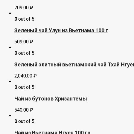
709.00
₽
0
out of 5
Зеленый чай Улун из Вьетнама 100 г
509.00
₽
0
out of 5
Зеленый элитный вьетнамский чай Тхай Нгуен в
2,040.00
₽
0
out of 5
Чай из бутонов Хризантемы
540.00
₽
0
out of 5
Чай из Вьетнама Нгуен 100 гр