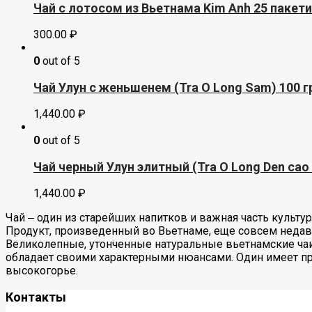
Чай с лотосом из Вьетнама Kim Anh 25 пакет
300.00
₽
0
out of 5
Чай Улун с женьшенем (Tra O Long Sam) 100 г
1,440.00
₽
0
out of 5
Чай черный Улун элитный (Tra O Long Den cao 
1,440.00
₽
Чай ‒ один из старейших напитков и важная часть культ
Продукт, произведенный во Вьетнаме, еще совсем недав
Великолепные, утонченные натуральные вьетнамские чаи
обладает своими характерными нюансами. Один имеет при
высокогорье.
Контакты