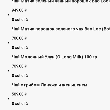
Чай Матча зеленый чайный порошок Bao Loc (B
949.00
₽
0
out of 5
Чай Матча порошок зеленого чая Bao Loc (Bot
780.00
₽
0
out of 5
Чай Молочный Улун (O Long Milk) 100 гр
709.00
₽
0
out of 5
Чай с грибом Линчжи и женьшенем
589.00
₽
0
out of 5