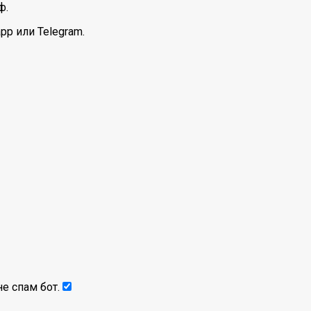
ф.
pp или Telegram.
е спам бот.