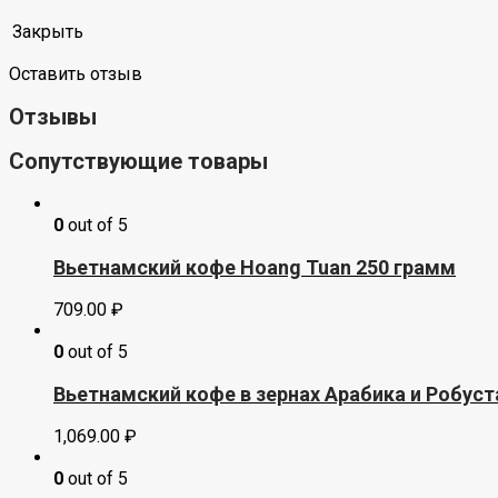
Закрыть
Оставить отзыв
Отзывы
Сопутствующие товары
0
out of 5
Вьетнамский кофе Hoang Tuan 250 грамм
709.00
₽
0
out of 5
Вьетнамский кофе в зернах Арабика и Робус
1,069.00
₽
0
out of 5