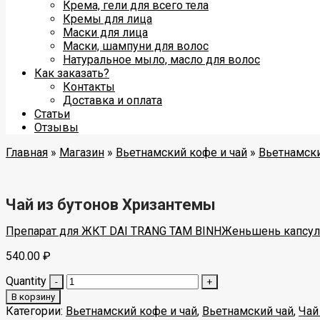
Крема, гели для всего тела
Кремы для лица
Маски для лица
Маски, шампуни для волос
Натуральное мыло, масло для волос
Как заказать?
Контакты
Доставка и оплата
Статьи
Отзывы
Главная
»
Магазин
»
Вьетнамский кофе и чай
»
Вьетнамски
Чай из бутонов Хризантемы
Препарат для ЖКТ DAI TRANG TAM BINH
Женьшень капсулы
540.00
₽
Quantity
В корзину
Категории:
Вьетнамский кофе и чай
,
Вьетнамский чай
,
Чай