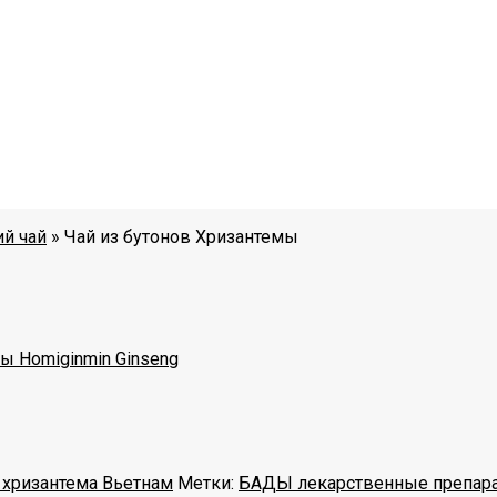
й чай
»
Чай из бутонов Хризантемы
 Homiginmin Ginseng
 хризантема Вьетнам
Метки:
БАДЫ лекарственные препар