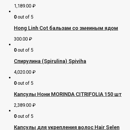
1,189.00
₽
0
out of 5
Hong Linh Cot бальзам со змеиным ядом
300.00
₽
0
out of 5
Спирулина (Spirulina) Spiviha
4,020.00
₽
0
out of 5
Капсулы Нони MORINDA CITRIFOLIA 150 шт
2,389.00
₽
0
out of 5
Капсулы для укрепления волос Hair Selen