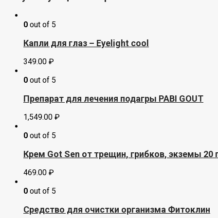
0
out of 5
Капли для глаз – Eyelight cool
349.00
₽
0
out of 5
Препарат для лечения подагры PABI GOUT
1,549.00
₽
0
out of 5
Крем Got Sеn от трещин, грибков, экземы 20
469.00
₽
0
out of 5
Средство для очистки организма Фитоклин