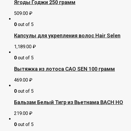
Ягоды Годжи 250 грамм
509.00
₽
0
out of 5
Капсулы для укрепления волос Hair Selen
1,189.00
₽
0
out of 5
Вытяжка из лотоса CAO SEN 100 грамм
469.00
₽
0
out of 5
Бальзам Белый Тигр из Вьетнама BACH HO
219.00
₽
0
out of 5