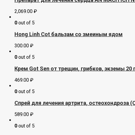
2,069.00
₽
0
out of 5
Hong Linh Cot бальзам со змеиным ядом
300.00
₽
0
out of 5
Крем Got Sеn от трещин, грибков, экземы 20
469.00
₽
0
out of 5
Спрей для лечения артрита, остеохондроза (
589.00
₽
0
out of 5