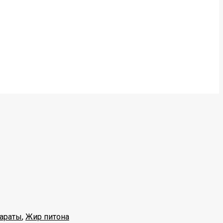
араты
,
Жир питона