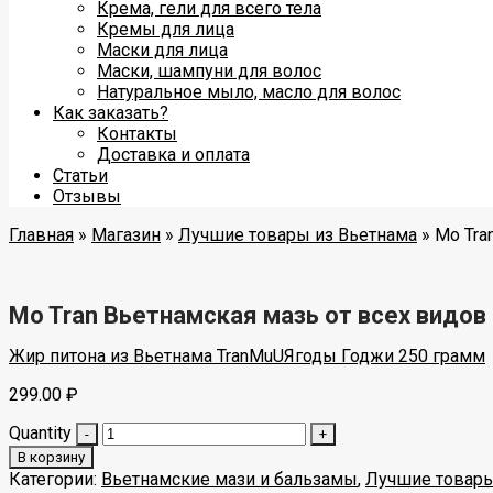
Крема, гели для всего тела
Кремы для лица
Маски для лица
Маски, шампуни для волос
Натуральное мыло, масло для волос
Как заказать?
Контакты
Доставка и оплата
Статьи
Отзывы
Главная
»
Магазин
»
Лучшие товары из Вьетнама
»
Mo Tra
Mo Tran Вьетнамская мазь от всех видо
Жир питона из Вьетнама TranMuU
Ягоды Годжи 250 грамм
299.00
₽
Quantity
В корзину
Категории:
Вьетнамские мази и бальзамы
,
Лучшие товары