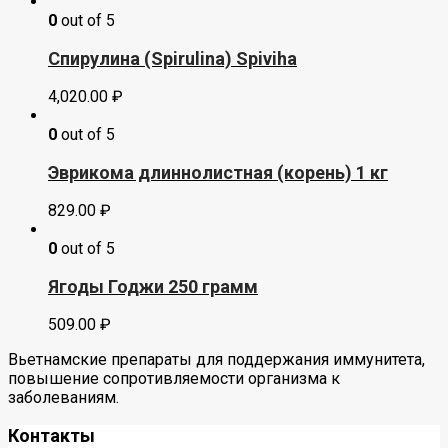
0
out of 5
Спирулина (Spirulina) Spiviha
4,020.00
₽
0
out of 5
Эврикома длиннолистная (корень) 1 кг
829.00
₽
0
out of 5
Ягоды Годжи 250 грамм
509.00
₽
Вьетнамские препараты для поддержания иммунитета,
повышение сопротивляемости организма к
заболеваниям.
Контакты