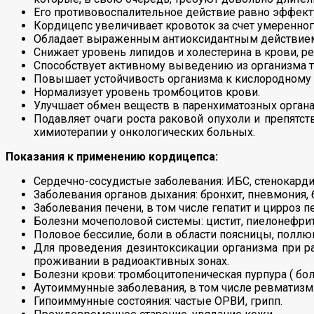
Его противовоспалительное действие равно эффект
Кордицепс увеличивает кровоток за счет умеренно
Обладает выраженным антиоксидантным действие
Снижает уровень липидов и холестерина в крови, ре
Способствует активному выведению из организма т
Повышает устойчивость организма к кислородному г
Нормализует уровень тромбоцитов крови.
Улучшает обмен веществ в паренхиматозных органах 
Подавляет очаги роста раковой опухоли и препятст
химиотерапии у онкологических больных.
Показания к применению кордицепса:
Сердечно-сосудистые заболевания: ИБС, стенокарди
Заболевания органов дыхания: бронхит, пневмония, 
Заболевания печени, в том числе гепатит и цирроз п
Болезни мочеполовой системы: цистит, пиелонефрит,
Половое бессилие, боли в области поясницы, поллю
Для проведения дезинтоксикации организма при ра
проживании в радиоактивных зонах.
Болезни крови: тромбоцитопеническая пурпура ( бол
Аутоиммунные заболевания, в том числе ревматизм
Гипоиммунные состояния: частые ОРВИ, грипп.