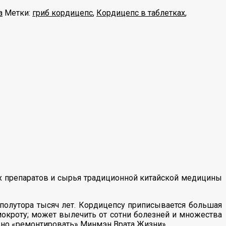
а
Метки:
гриб кордицепс
,
Кордицепс в таблетках
,
 препаратов и сырья традиционной китайской медицины
полутора тысяч лет. Кордицепсу приписывается большая
 мокроту; может вылечить от сотни болезней и множества
льно «ремонтировать» Минмэн Врата Жизни».