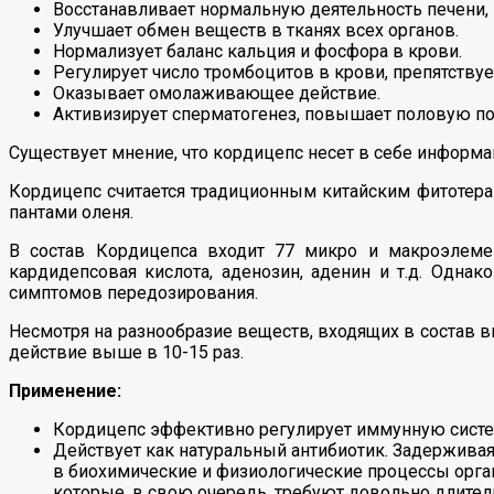
Восстанавливает нормальную деятельность печени, п
Улучшает обмен веществ в тканях всех органов.
Нормализует баланс кальция и фосфора в крови.
Регулирует число тромбоцитов в крови, препятству
Оказывает омолаживающее действие.
Активизирует сперматогенез, повышает половую по
Существует мнение, что кордицепс несет в себе информ
Кордицепс считается традиционным китайским фитотера
пантами оленя.
В состав Кордицепса входит 77 микро и макроэлеме
кардидепсовая кислота, аденозин, аденин и т.д. Одн
симптомов передозирования.
Несмотря на разнообразие веществ, входящих в состав
действие выше в 10-15 раз.
Применение:
Кордицепс эффективно регулирует иммунную систе
Действует как натуральный антибиотик. Задерживая 
в биохимические и физиологические процессы орга
которые, в свою очередь, требуют довольно длител