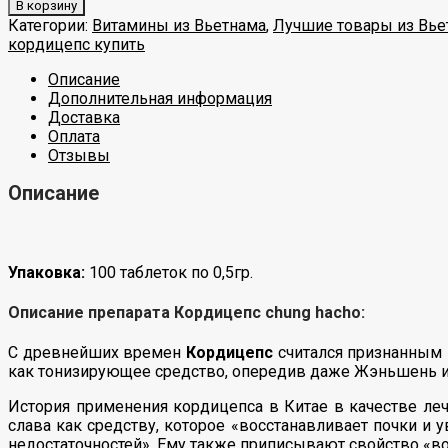
В корзину
Категории:
Витамины из Вьетнама
,
Лучшие товары из Вье
кордицепс купить
Описание
Дополнительная информация
Доставка
Оплата
Отзывы
Описание
Упаковка:
100 таблеток по 0,5гр.
Описание препарата Кордицепс chung hacho:
С древнейших времен
Кордицепс
считался признанным 
как тонизирующее средство, опередив даже Жэньшень и
История применения кордицепса в Китае в качестве ле
слава как средству, которое «восстанавливает почки и 
недостаточностей». Ему также приписывают свойство «во