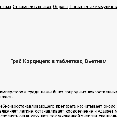
тнама
,
От камней в почках
,
От рака
,
Повышение иммунитет
Гриб Кордицепс в таблетках, Вьетнам
императором среди ценнейших природных лекарственных
 панты.
чебно-восстанавливающего препарата насчитывает около 
увлажняет легкие; останавливает кровотечение и удаляет
сполнять семя, улучшать ток жизненной энергии, специа