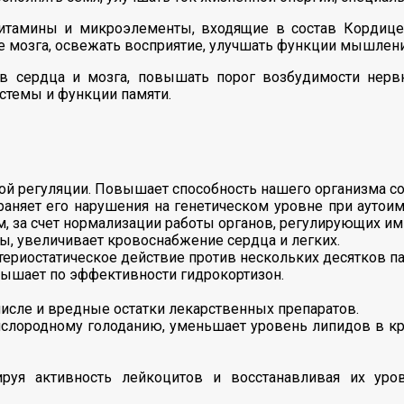
тамины и микроэлементы, входящие в состав Кордицепса
е мозга, освежать восприятие, улучшать функции мышлени
в сердца и мозга, повышать порог возбудимости нервн
стемы и функции памяти.
й регуляции. Повышает способность нашего организма со
няет его нарушения на генетическом уровне при аутоиму
м, за счет нормализации работы органов, регулирующих им
ы, увеличивает кровоснабжение сердца и легких.
териостатическое действие против нескольких десятков па
ышает по эффективности гидрокортизон.
исле и вредные остатки лекарственных препаратов.
кислородному голоданию, уменьшает уровень липидов в к
ируя активность лейкоцитов и восстанавливая их уро