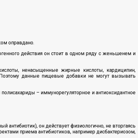
ком оправдано.
генного действия он стоит в одном ряду с женьшенем и
кислоты, ненасыщенные жирные кислоты, кардиципин,
и. Поэтому данные пищевые добавки не могут вызывать
 полисахариды – иммунорегуляторное и антиоксидантное
й антибиотик), он действует физиологично, не вторгаясь
фектами приема антибиотиков, например дисбактериозом,