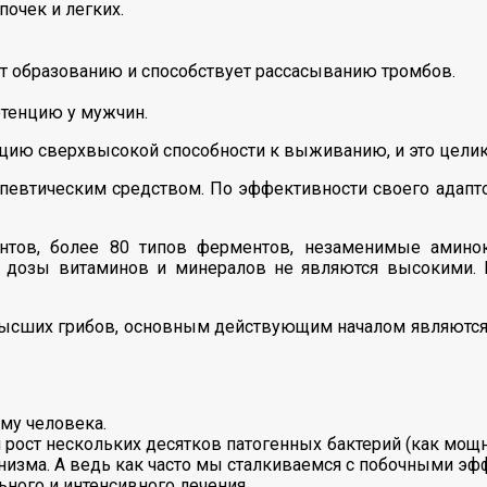
очек и легких.
ет образованию и способствует рассасыванию тромбов.
тенцию у мужчин.
ацию сверхвысокой способности к выживанию, и это цели
певтическим средством. По эффективности своего адапто
нтов, более 80 типов ферментов, незаменимые амино
ако дозы витаминов и минералов не являются высоким
 высших грибов, основным действующим началом являются
му человека.
рост нескольких десятков патогенных бактерий (как мощны
низма. А ведь как часто мы сталкиваемся с побочными эф
ьного и интенсивного лечения.