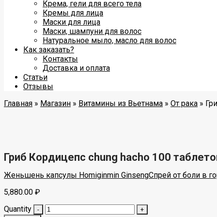
Крема, гели для всего тела
Кремы для лица
Маски для лица
Маски, шампуни для волос
Натуральное мыло, масло для волос
Как заказать?
Контакты
Доставка и оплата
Статьи
Отзывы
Главная
»
Магазин
»
Витамины из Вьетнама
»
От рака
»
Гр
Гриб Кордицепс chung hacho 100 таблето
Женьшень капсулы Homiginmin Ginseng
Спрей от боли в го
5,880.00
₽
Quantity