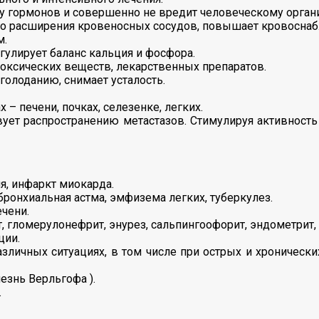
у гормонов и совершенно не вредит человеческому орган
го расширения кровеносных сосудов, повышает кровосна
м.
гулирует баланс кальция и фосфора.
оксических веществ, лекарственных препаратов.
олоданию, снимает усталость.
– печени, почках, селезенке, легких.
вует распространению метастазов. Стимулируя активность
я, инфаркт миокарда.
бронхиальная астма, эмфизема легких, туберкулез.
ечени.
 гломерулонефрит, энурез, сальпингоофорит, эндометрит, 
ции.
зличных ситуациях, в том числе при острых и хронически
езнь Верльгофа ).
.