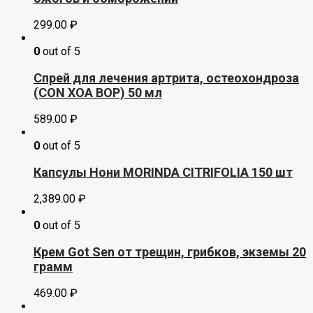
299.00
₽
0
out of 5
Спрей для лечения артрита, остеохондроза
(CON XOA BOP) 50 мл
589.00
₽
0
out of 5
Капсулы Нони MORINDA CITRIFOLIA 150 шт
2,389.00
₽
0
out of 5
Крем Got Sеn от трещин, грибков, экземы 20
грамм
469.00
₽