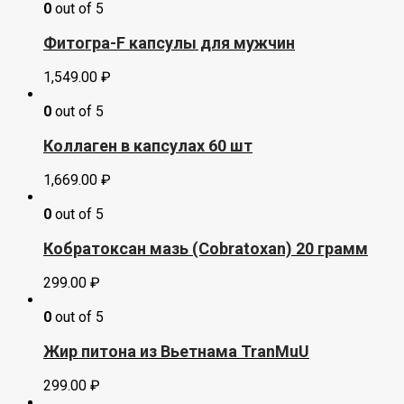
0
out of 5
Фитогра-F капсулы для мужчин
1,549.00
₽
0
out of 5
Коллаген в капсулах 60 шт
1,669.00
₽
0
out of 5
Кобратоксан мазь (Cobratoxan) 20 грамм
299.00
₽
0
out of 5
Жир питона из Вьетнама TranMuU
299.00
₽