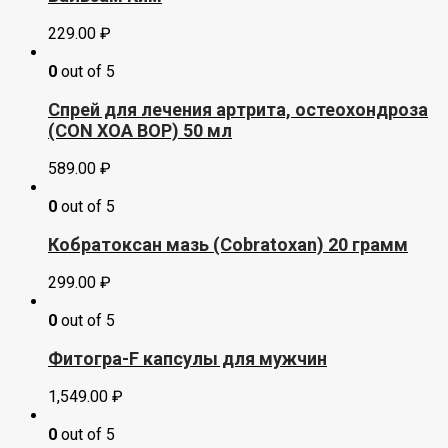
229.00
₽
0
out of 5
Спрей для лечения артрита, остеохондроза
(CON XOA BOP) 50 мл
589.00
₽
0
out of 5
Кобратоксан мазь (Cobratoxan) 20 грамм
299.00
₽
0
out of 5
Фитогра-F капсулы для мужчин
1,549.00
₽
0
out of 5