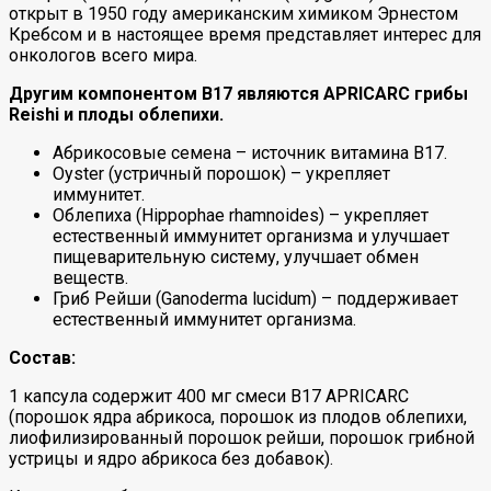
открыт в 1950 году американским химиком Эрнестом
Кребсом и в настоящее время представляет интерес для
онкологов всего мира.
Другим компонентом B17 являются APRICARC грибы
Reishi и плоды облепихи.
Абрикосовые семена – источник витамина B17.
Oyster (устричный порошок) – укрепляет
иммунитет.
Облепиха (Hippophae rhamnoides) – укрепляет
естественный иммунитет организма и улучшает
пищеварительную систему, улучшает обмен
веществ.
Гриб Рейши (Ganoderma lucidum) – поддерживает
естественный иммунитет организма.
Состав:
1 капсула содержит 400 мг смеси B17 APRICARC
(порошок ядра абрикоса, порошок из плодов облепихи,
лиофилизированный порошок рейши, порошок грибной
устрицы и ядро ​​абрикоса без добавок).