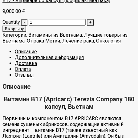
B17 - Априкарк 60 капсул (профилактика рака)
9,000.00
₽
Quantity
В корзину
Категории:
Витамины из Вьетнама
,
Лучшие товары из
Вьетнама
,
От рака
Метки:
Лечение рака
,
Онкология
Описание
Дополнительная информация
Доставка
Оплата
Отзывы
Описание
Витамин B17 (Apricarc) Terezia Company 180
капсул, Вьетнам
Первичным компонентом B17 APRICARC являются
семена сушеных абрикосов, содержащие активный
ингредиент – витамин B17 (также известный как
Лаэтрил (Laetrile) или Амигдалин (Amygdalin). Он был