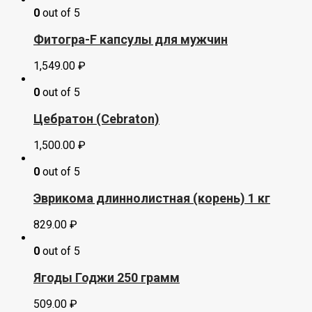
0
out of 5
Фитогра-F капсулы для мужчин
1,549.00
₽
0
out of 5
Цебратон (Cebraton)
1,500.00
₽
0
out of 5
Эврикома длиннолистная (корень) 1 кг
829.00
₽
0
out of 5
Ягоды Годжи 250 грамм
509.00
₽