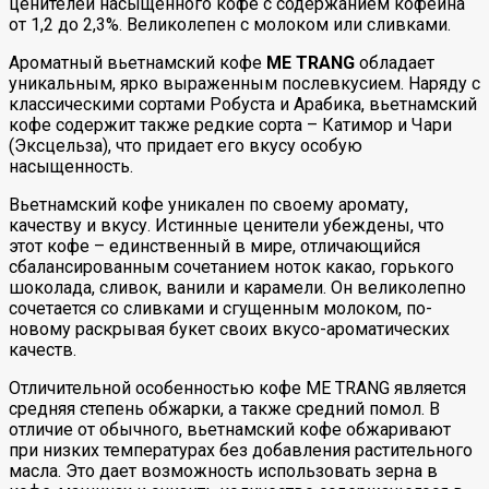
ценителей насыщенного кофе с содержанием кофеина
от 1,2 до 2,3%. Великолепен с молоком или сливками.
Ароматный вьетнамский кофе
ME TRANG
обладает
уникальным, ярко выраженным послевкусием. Наряду с
классическими сортами Робуста и Арабика, вьетнамский
кофе содержит также редкие сорта – Катимор и Чари
(Эксцельза), что придает его вкусу особую
насыщенность.
Вьетнамский кофе уникален по своему аромату,
качеству и вкусу. Истинные ценители убеждены, что
этот кофе – единственный в мире, отличающийся
сбалансированным сочетанием ноток какао, горького
шоколада, сливок, ванили и карамели. Он великолепно
сочетается со сливками и сгущенным молоком, по-
новому раскрывая букет своих вкусо-ароматических
качеств.
Отличительной особенностью кофе ME TRANG является
средняя степень обжарки, а также средний помол. В
отличие от обычного, вьетнамский кофе обжаривают
при низких температурах без добавления растительного
масла. Это дает возможность использовать зерна в